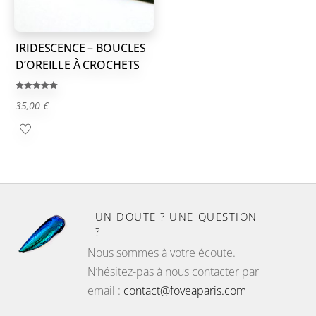
IRIDESCENCE – BOUCLES
D’OREILLE À CROCHETS
Note
35,00
€
5.00
sur 5
UN DOUTE ? UNE QUESTION
?
Nous sommes à votre écoute.
N’hésitez-pas à nous contacter par
email :
contact@foveaparis.com