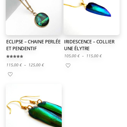
ECLIPSE – CHAINE PERLÉE
IRIDESCENCE – COLLIER
ET PENDENTIF
UNE ÉLYTRE
Plage
105,00
€
–
115,00
€
Note
de
Plage
115,00
€
–
125,00
€
5.00
sur 5
prix :
de
105,00 €
prix :
à
115,00 €
115,00 €
à
125,00 €