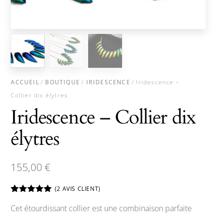
ACCUEIL
/
BOUTIQUE
/
IRIDESCENCE
/ Iridescence –
Collier dix élytres
Iridescence – Collier dix
élytres
155,00
€
(
2
AVIS CLIENT)
Noté
2
5.00
Cet étourdissant collier est une combinaison parfaite
sur 5
basé sur