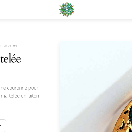
Menu
 martelée
telée
fine couronne pour
 martelée en laiton