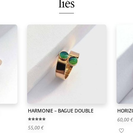
liés
HARMONIE – BAGUE DOUBLE
HORIZ
60,00
€
Note
55,00
€
5.00
sur 5