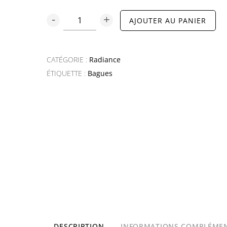
quantité
AJOUTER AU PANIER
de
Radiance
–
CATÉGORIE :
Radiance
Bague
ÉTIQUETTE :
Bagues
martelée
DESCRIPTION
INFORMATIONS COMPLÉMEN