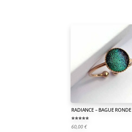
RADIANCE – BAGUE RONDE
Note
60,00
€
5.00
sur 5